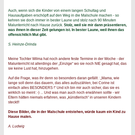
Auch, wenn sich die Kinder von einem langen Schultag und
Hausaufgaben erschöpft auf den Weg in die Malschule machen - so
kehren sie doch immer in bester Laune und stolz nach 90 Minuten
Malunterricht nach Hause zurück.
Stolz, weil sie mir dann präsentieren,
was ihnen in dieser Zeit gelungen ist. In bester Laune, weil ihnen das
offensichtlich Mut gibt.
S. Heinze-Drinda
Meine Tochter Wilma hat noch andere feste Termine in der Woche - der
Malunterricht ist allerdings der „Einzige“ wo sie noch NIE gesagt hat, das
sie keine Lust hat, hinzugehen.
Auf die Frage, was ihr denn so besonders daran gefällt : „Mama, wie
lange soll denn das dauern, das alles aufzuzählen, bei Corine ist
einfach alles BESONDERS !“ Und ich bin mir auch sicher, das sie es
wirklich so meint :-)
... Und was man auch noch erwähnen sollte - wir
Eltern hätten niemals erfahren, was „künstlerisch“ in unseren Kindern
steckt!!
Diese Bilder, die in der Malschule entstehen, würde kaum ein Kind zu
Hause malen.
A. Ludwig