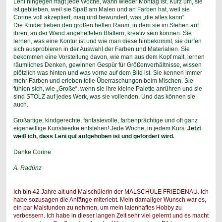
Leni hingegen fragt jede Woche, wann wieder Montag ist. Kurz um, sie
ist geblieben, weil sie Spaß am Malen und an Farben hat, weil sie
Corine voll akzeptiert, mag und bewundert, was „die alles kann“.
Die Kinder lieben den großen hellen Raum, in dem sie im Stehen auf
ihren, an der Wand angehefteten Blättern, kreativ sein können. Sie
lernen, was eine Kontur ist und wie man diese hinbekommt, sie dürfen
sich ausprobieren in der Auswahl der Farben und Materialien. Sie
bekommen eine Vorstellung davon, wie man aus dem Kopf malt, lernen
räumliches Denken, gewinnen Gespür für Größenverhältnisse, wissen
plötzlich was hinten und was vorne auf dem Bild ist. Sie kennen immer
mehr Farben und erleben tolle Überraschungen beim Mischen. Sie
fühlen sich, wie „Große“, wenn sie ihre kleine Palette anrühren und sie
sind STOLZ auf jedes Werk, was sie vollenden. Und das können sie
auch.
Großartige, kindgerechte, fantasievolle, farbenprächtige und oft ganz
eigenwillige Kunstwerke entstehen! Jede Woche, in jedem Kurs.
Jetzt
weiß ich, dass Leni gut aufgehoben ist und gefördert wird.
Danke Corine
A. Radünz
Ich bin 42 Jahre alt und Malschülerin der MALSCHULE FRIEDENAU. Ich
habe sozusagen die Anfänge miterlebt. Mein damaliger Wunsch war es,
ein par Malstunden zu nehmen, um mein laienhaftes Hobby zu
verbessern. Ich habe in dieser langen Zeit sehr viel gelernt und es macht