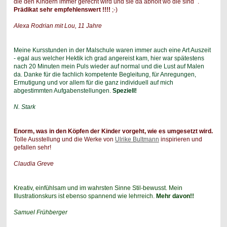
die den Kindern immer gerecht wird und sie da abholt wo die sind .
Prädikat sehr empfehlenswert !!!!
;-)
Alexa Rodrian mit Lou, 11 Jahre
Meine Kursstunden in der Malschule waren immer auch eine Art Auszeit
- egal aus welcher Hektik ich grad angereist kam, hier war spätestens
nach 20 Minuten mein Puls wieder auf normal und die Lust auf Malen
da. Danke für die fachlich kompetente Begleitung, für Anregungen,
Ermutigung und vor allem für die ganz individuell auf mich
abgestimmten Aufgabenstellungen.
Speziell!
N. Stark
Enorm, was in den Köpfen der Kinder vorgeht, wie es umgesetzt wird.
Tolle Ausstellung und die Werke von
Ulrike Bultmann
inspirieren und
gefallen sehr!
Claudia Greve
Kreativ, einfühlsam und im wahrsten Sinne Stil-bewusst. Mein
Illustrationskurs ist ebenso spannend wie lehrreich.
Mehr davon!!
Samuel Frühberger