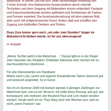
Malschule. In dieser Zeit hat sich, unter fachkundiger Anleitung von
Corine Grzésik, ihre bildnerische Ausdrucksform durch erlernte
Techniken und dem Umgang mit Materialien enorm entwickelt. Fantasie
und Experimentierfreude werden gefördert und Sichtweisen für Farben
und Formen erweitert. Die Auseinandersetzung mit dem eigenen Bild,
aber auch mit zeitgenössischer Kunst, finden statt und schaffen den
Zugang zum bildhaften Denken und Fühlen.
Dass Zora immer gern noch „ein oder zwei Stunden“ länger im
Malunterricht bleiben würde, ist für uns überzeugend!
H. Knöpfel
„Meine Tochter geht in die Malschule …“ Darauf gibt es in der Regel
zwei Varianten der Reaktion: Entweder Interesse oder nennen wir es
mal freundliches Überhören …
Für alle Interessierten ein Feedback:
Malen nach Lust, Laune und eigener Kreativität wie Talent, dennoch gut
und liebevoll angeleitet. So in Kürze.
Als ich im Sommer 2009 mit meinen damals 4-jährigen Zwillingen zur
Malschule kam, war es ein Versuch. Ich hatte keine Ahnung, wie gut, wie
konsequent, wie motiviert, wie freudvoll Paul und Leni malen werden
würden. Heute weiß ich es: Paul stieg nach vier Wochen aus, weil es
nicht „seine Passion“ war.