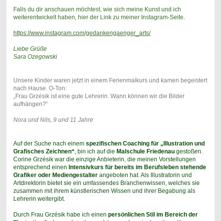
Falls du dir anschauen möchtest, wie sich meine Kunst und ich
weiterentwickelt haben, hier der Link zu meiner Instagram-Seite.
https://www.instagram.com/gedankengaenger_arts/
Liebe Grüße
Sara Ozegowski
Unsere Kinder waren jetzt in einem Ferienmalkurs und kamen begeistert
nach Hause. O-Ton:
„Frau Grzésik ist eine gute Lehrerin. Wann können wir die Bilder
aufhängen?“
Nora und Nils, 9 und 11 Jahre
Auf der Suche nach einem
spezifischen Coaching für „Illustration und
Grafisches Zeichnen“
, bin ich auf die
Malschule Friedenau
gestoßen.
Corine Grzésik war die einzige Anbieterin, die meinen Vorstellungen
entsprechend einen
Intensivkurs für bereits im Berufsleben stehende
Grafiker oder Mediengestalter
angeboten hat. Als Illustratorin und
Artdirektorin bietet sie ein umfassendes Branchenwissen, welches sie
zusammen mit ihrem künstlerischen Wissen und ihrer Begabung als
Lehrerin weitergibt.
Durch Frau Grzésik habe ich einen
persönlichen Stil im Bereich der