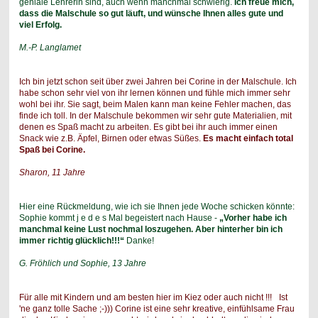
geniale
Lehrerin sind, auch wenn manchmal schwierig.
Ich freue mich,
dass die
Malschule so gut läuft, und wünsche Ihnen alles gute und
viel Erfolg.
M.-P. Langlamet
Ich bin jetzt schon seit über zwei Jahren bei Corine in der Malschule. Ich
habe schon sehr viel von ihr lernen können und fühle mich immer sehr
wohl bei ihr. Sie sagt, beim Malen kann man keine Fehler machen, das
finde ich toll.
In der Malschule bekommen wir sehr gute Materialien, mit
denen es Spaß macht zu arbeiten. Es gibt bei ihr auch immer einen
Snack wie z.B. Äpfel, Birnen oder etwas Süßes.
Es macht einfach total
Spaß bei Corine.
Sharon, 11 Jahre
Hier eine Rückmeldung, wie ich sie Ihnen jede Woche schicken könnte:
Sophie kommt j e d e s Mal begeistert nach Hause -
„Vorher habe ich
manchmal keine Lust nochmal loszugehen. Aber hinterher bin ich
immer richtig glücklich!!!“
Danke!
G. Fröhlich und Sophie, 13 Jahre
Für alle mit Kindern und am besten hier im Kiez oder auch nicht !!! Ist
'ne ganz tolle Sache ;-))) Corine ist eine sehr kreative, einfühlsame Frau