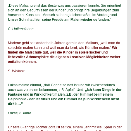
„Diese Malschule ist das Beste was uns passieren konnte. Sie orientiert
sich an den Bedürfnissen der Kinder und bringt ihre Begabungen zum
Vorschein. Kunst und Mensch stehen gleichermaßen im Vordergrund.
Unser Sohn hat hier seine Freude am Malen wieder gefunden.
“
C. Hallensleben
Marlene geht seit anderthalb Jahren gern in den Malkurs, „weil man da
so schön malen kann und weil man da lernt, wie Künstler malen.“
Wir
finden die Malschule gut, weil die Kinder in spielerischer und
liebevoller Athmosphäre die eigenen kreativen Möglichkeiten weiter
entfalten können.
S. Weihert
Lukas meinte einmal, „daß Corine so nett ist und wir zwischendurch
auch was zu essen bekommen, z.B. Äpfel“. Und:
„Ich kann Dinge in der
Fantasie und in Wirklichkeit malen, z.B. der Himmel bei meinem
Delphinbild - der ist türkis und ein Himmel ist ja in Wirklichkeit nicht
türkis ...“
Lukas, 6 Jahre
Unsere 8-jährige Tochter Zora ist seit ca. einem Jahr mit viel Spaß in der