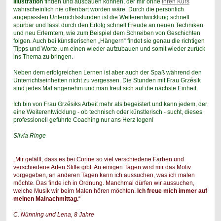
Illustration
finden und ausbauen können, der mir ohne
ihren Kurs
wahrscheinlich nie offenbart worden wäre. Durch die persönlich
angepassten Unterrichtsstunden ist die Weiterentwicklung schnell
spürbar und lässt durch den Erfolg schnell Freude an neuen Techniken
und neu Erlerntem, wie zum Beispiel dem Schreiben von Geschichten
folgen.
Auch bei künstlerischen „Hängern“ findet sie genau die richtigen
Tipps und Worte, um einen wieder aufzubauen und somit wieder zurück
ins Thema zu bringen.
Neben dem erfolgreichen Lernen ist aber auch der Spaß während den
Unterrichtseinheiten nicht zu vergessen. Die Stunden mit Frau Grzésik
sind jedes Mal angenehm und man freut sich auf die nächste Einheit.
Ich bin von Frau Grzésiks Arbeit mehr als begeistert und kann jedem, der
eine Weiterentwicklung - ob technisch oder künstlerisch - sucht, dieses
professionell geführte Coaching nur ans Herz legen!
Silvia Ringe
„Mir gefällt, dass es bei Corine so viel verschiedene Farben und
verschiedene Arten Stifte gibt. An einigen Tagen wird mir das Motiv
vorgegeben, an anderen Tagen kann ich aussuchen, was ich malen
möchte. Das finde ich in Ordnung. Manchmal dürfen wir aussuchen,
welche Musik wir beim Malen hören möchten.
Ich freue mich immer auf
meinen Malnachmittag.
“
C. Nünning und Lena, 8 Jahre