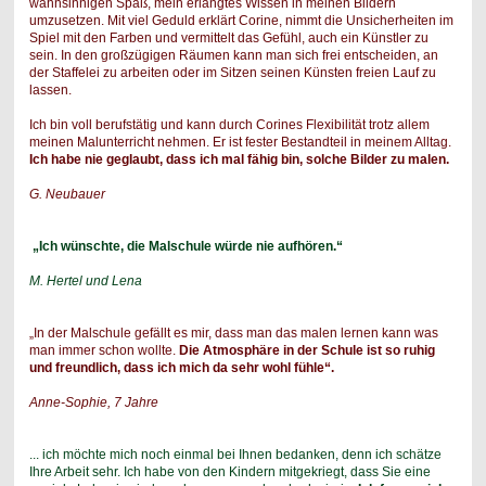
wahnsinnigen Spaß, mein erlangtes Wissen in meinen Bildern
umzusetzen. Mit viel Geduld erklärt Corine, nimmt die Unsicherheiten im
Spiel mit den Farben und vermittelt das Gefühl, auch ein Künstler zu
sein. In den großzügigen Räumen kann man sich frei entscheiden, an
der Staffelei zu arbeiten oder im Sitzen seinen Künsten freien Lauf zu
lassen.
Ich bin voll berufstätig und kann durch Corines Flexibilität trotz allem
meinen Malunterricht nehmen. Er ist fester Bestandteil in meinem Alltag.
Ich habe nie geglaubt, dass ich mal fähig bin, solche Bilder zu malen.
G. Neubauer
„Ich wünschte, die Malschule würde nie aufhören.“
M. Hertel und Lena
„In der Malschule gefällt es mir, dass man das malen lernen kann was
man immer schon wollte.
Die Atmosphäre in der Schule ist so ruhig
und freundlich, dass ich mich da sehr wohl fühle“.
Anne-Sophie, 7 Jahre
... ich möchte mich noch einmal bei Ihnen bedanken, denn ich schätze
Ihre Arbeit sehr. Ich habe von den Kindern mitgekriegt, dass Sie eine