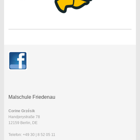
Malschule Friedenau
Corine Grzésik
Handjerystraße 78
12159 Berlin, DE
Telefon: +49 30 | 8 52 05 11